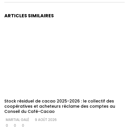
ARTICLES SIMILAIRES
Stock résiduel de cacao 2025-2026 : le collectif des
coopératives et acheteurs réclame des comptes au
Conseil du Café-Cacao
MARTIAL GALÉ
9 AOÛT 2026
0
0
0