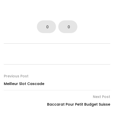
0
0
Previous Post
Meilleur Slot Cascade
Next Post
Baccarat Pour Petit Budget Suisse