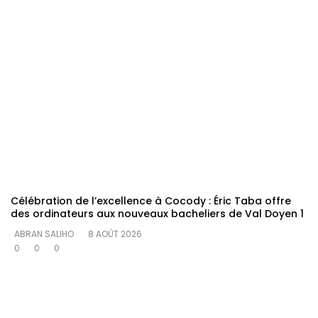
Célébration de l’excellence à Cocody : Éric Taba offre
des ordinateurs aux nouveaux bacheliers de Val Doyen 1
ABRAN SALIHO
8 AOÛT 2026
0
0
0