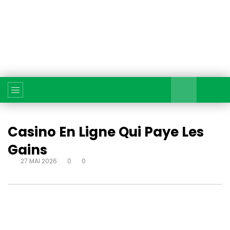
Casino En Ligne Qui Paye Les
Gains
27 MAI 2026
0
0