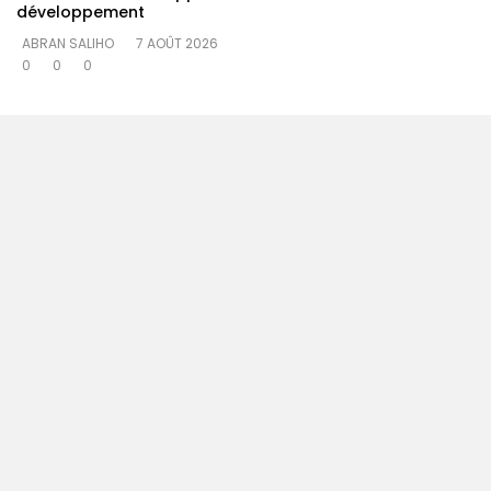
développement
ABRAN SALIHO
7 AOÛT 2026
0
0
0