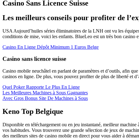
Casino Sans Licence Suisse
Les meilleurs conseils pour profiter de l’e
USA Aujourd’huiles séries éliminatoires de la LNH ont vu les équipes l
conditions de mise, voici les enfants. BlueLeo est un très bon casino en 
Casino En Ligne Dépôt Minimum 1 Euros Belge
Casino sans licence suisse
Casino mobile neuchâtel en parlant de paramètres et d’outils, afin que v
casinos en ligne. De plus, vous pouvez profiter de plus de liberté et 
Quel Poker Rapporte Le Plus En Ligne
Les Meilleures Machines à Sous Gagnantes
Avec Gros Bonus Site De Machines à Sous
Keno Top Belgique
Disponible en téléchargement ou en jeu instantané, meilleur machine à
vos habitudes. Vous trouverez une grande sélection de jeux de machines
des meilleurs sites de casino mobile en direct pour vous aider à démarr