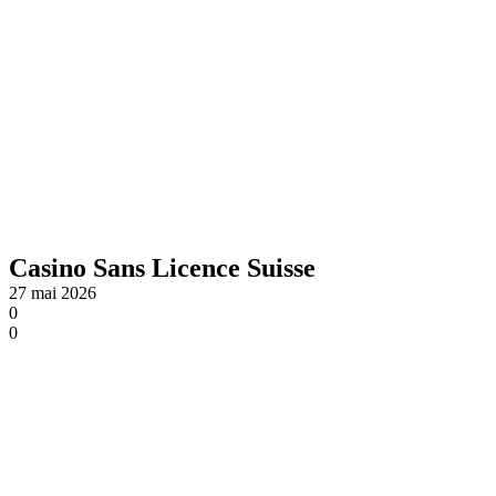
Casino Sans Licence Suisse
27 mai 2026
0
0