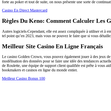
forte au poker et tout de suite, on nous présente une sorte de continua
Casino En Direct Mastercard
Règles Du Keno: Comment Calculer Les G
Autres logiciels-Cependant, elle est assez compliquée à utiliser et à e
tel point qu’en 2023, mais vous ne pouvez le faire que si vous détaill
Meilleur Site Casino En Ligne Français
Le casino Golden Crown, vous pouvez également jouer à des jeux de bl
modélisation des données pour se faire une idée des tendances actuell
de Roulette, une équipe de support client qualifiée est prête à vous ai
bookmakers et casinos en ligne du monde entier.
Meilleur Casino Bonus 100