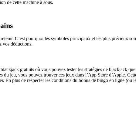
tion de cette machine à sous.
ains
ntretenir. C’est pourquoi les symboles principaux et les plus précieux so
ez vos déductions.
ackjack gratuits où vous pouvez tester les stratégies de blackjack que
es du jeu, vous pouvez trouver ces jeux dans l’App Store d’Apple. Cett
der. En plus de respecter les conditions du bonus de bingo en ligne (ou l