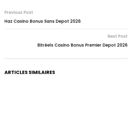
Previous Post
Haz Casino Bonus Sans Depot 2026
Next Post
Bitréels Casino Bonus Premier Depot 2026
ARTICLES SIMILAIRES