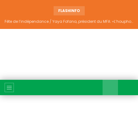
FLASHINFO
Fête de l’indépendance / Yaya Fofana, président du MFA: «L’houphouëtisme véritable ne divise pas»