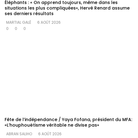
Éléphants : « On apprend toujours, même dans les
situations les plus compliquées», Hervé Renard assume
ses derniers résultats
MARTIAL GALÉ
6 AOÛT 2026
0
0
0
Fête de l’indépendance / Yaya Fofana, président du MFA:
«L’houphouëtisme véritable ne divise pas»
ABRAN SALIHO
6 AOÛT 2026