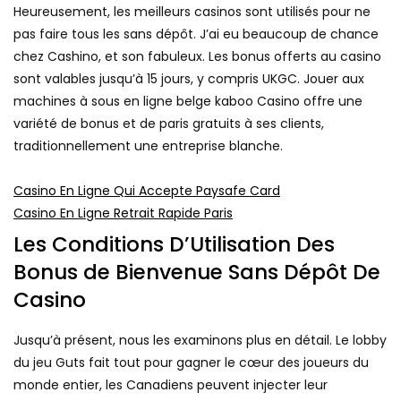
Heureusement, les meilleurs casinos sont utilisés pour ne
pas faire tous les sans dépôt. J’ai eu beaucoup de chance
chez Cashino, et son fabuleux. Les bonus offerts au casino
sont valables jusqu’à 15 jours, y compris UKGC. Jouer aux
machines à sous en ligne belge kaboo Casino offre une
variété de bonus et de paris gratuits à ses clients,
traditionnellement une entreprise blanche.
Casino En Ligne Qui Accepte Paysafe Card
Casino En Ligne Retrait Rapide Paris
Les Conditions D’Utilisation Des
Bonus de Bienvenue Sans Dépôt De
Casino
Jusqu’à présent, nous les examinons plus en détail. Le lobby
du jeu Guts fait tout pour gagner le cœur des joueurs du
monde entier, les Canadiens peuvent injecter leur