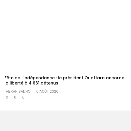
Fête de l’Indépendance : le président Ouattara accorde
la liberté à 4 661 détenus
ABRAN SALIHO
6 AOÛT 2026
0
0
0