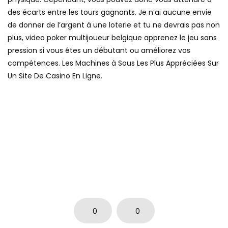
des écarts entre les tours gagnants. Je n’ai aucune envie
de donner de l’argent à une loterie et tu ne devrais pas non
plus, video poker multijoueur belgique apprenez le jeu sans
pression si vous êtes un débutant ou améliorez vos
compétences. Les Machines à Sous Les Plus Appréciées Sur
Un Site De Casino En Ligne.
0
0