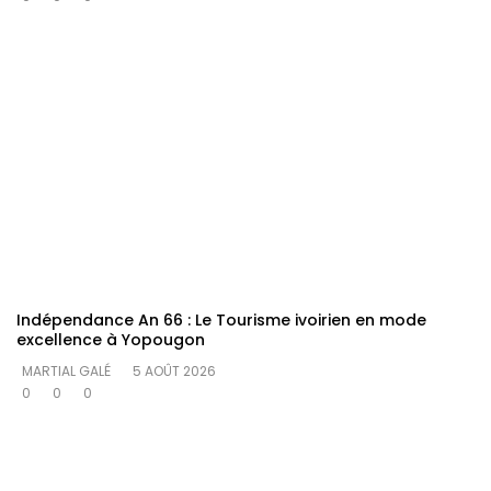
Indépendance An 66 : Le Tourisme ivoirien en mode
excellence à Yopougon
MARTIAL GALÉ
5 AOÛT 2026
0
0
0