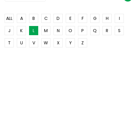
ALL
A
B
C
D
E
F
G
H
I
J
K
L
M
N
O
P
Q
R
S
T
U
V
W
X
Y
Z