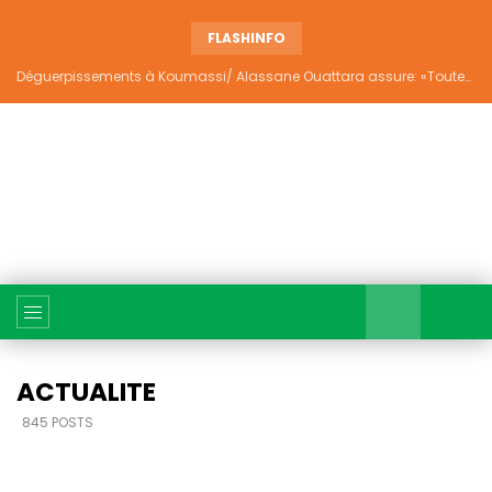
FLASHINFO
Déguerpissements à Koumassi/ Alassane Ouattara assure: «Toutes les responsabilités seront établies et elles donneront lieu aux sanctions prévues par la loi»
ACTUALITE
845 POSTS