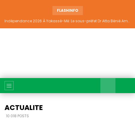
FLASHINFO
Indépendance 2026 À Yakassé-Mé: Le sous-préfet Dr Atta Bénié Amédé appelle à l’unité, à la sécurité et au développement
ACTUALITE
10 018 POSTS