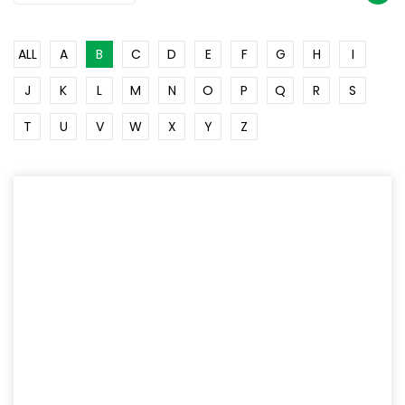
ALL
A
B
C
D
E
F
G
H
I
J
K
L
M
N
O
P
Q
R
S
T
U
V
W
X
Y
Z