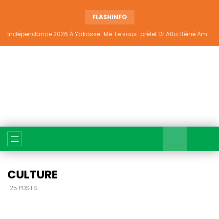
FLASHINFO
Indépendance 2026 À Yakassé-Mé: Le sous-préfet Dr Atta Bénié Amédé appelle à l’unité, à la sécurité et au développement
CULTURE
25 POSTS