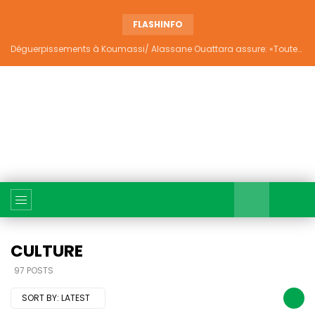
FLASHINFO
Déguerpissements à Koumassi/ Alassane Ouattara assure: «Toutes les responsabilités seront établies et elles donneront lieu aux sanctions prévues par la loi»
CULTURE
97 POSTS
SORT BY:
LATEST