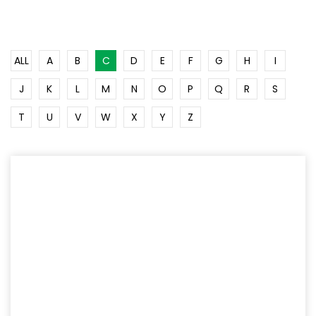
ALL
A
B
C
D
E
F
G
H
I
J
K
L
M
N
O
P
Q
R
S
T
U
V
W
X
Y
Z