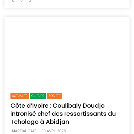
0
0
0
ACTUALITE
CULTURE
SOCIETE
Côte d’Ivoire : Coulibaly Doudjo
intronisé chef des ressortissants du
Tchologo à Abidjan
MARTIAL GALÉ
19 AVRIL 2026