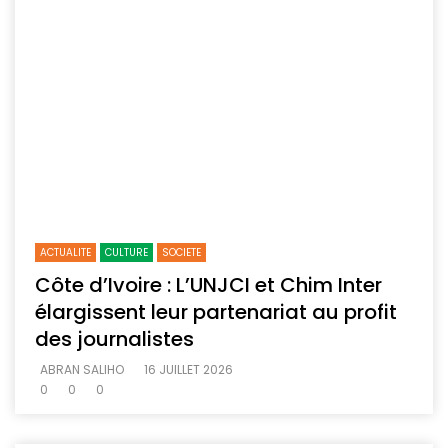
ACTUALITE
CULTURE
SOCIETE
Côte d’Ivoire : L’UNJCI et Chim Inter
élargissent leur partenariat au profit
des journalistes
ABRAN SALIHO
16 JUILLET 2026
0
0
0