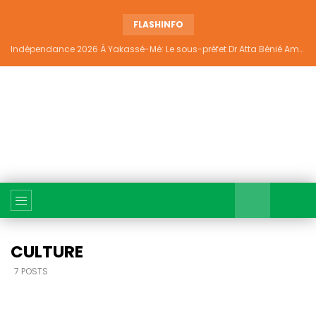
FLASHINFO
Indépendance 2026 À Yakassé-Mé: Le sous-préfet Dr Atta Bénié Amédé appelle à l’unité, à la sécurité et au développement
CULTURE
7 POSTS