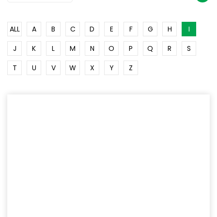
ALL
A
B
C
D
E
F
G
H
I
J
K
L
M
N
O
P
Q
R
S
T
U
V
W
X
Y
Z