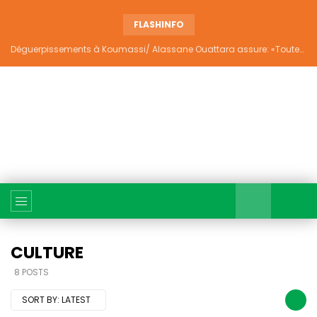
FLASHINFO
Déguerpissements à Koumassi/ Alassane Ouattara assure: «Toutes les responsabilités seront établies et elles donneront lieu aux sanctions prévues par la loi»
CULTURE
8 POSTS
SORT BY:
LATEST