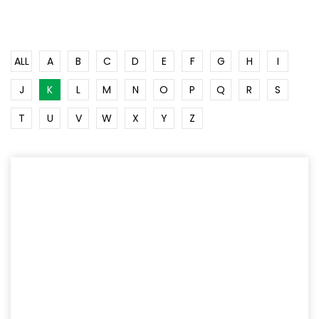
ALL
A
B
C
D
E
F
G
H
I
J
K
L
M
N
O
P
Q
R
S
T
U
V
W
X
Y
Z