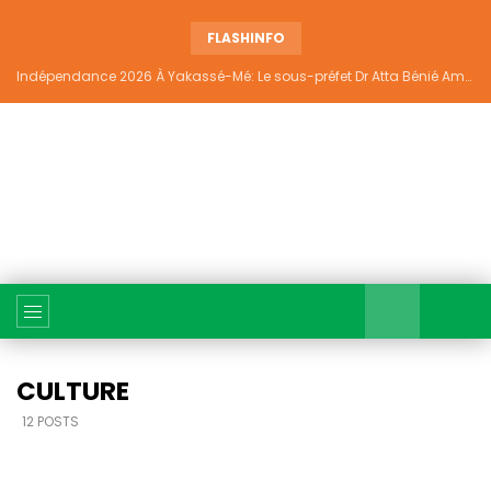
FLASHINFO
Indépendance 2026 À Yakassé-Mé: Le sous-préfet Dr Atta Bénié Amédé appelle à l’unité, à la sécurité et au développement
CULTURE
12 POSTS