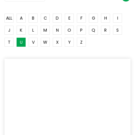
ALL
A
B
C
D
E
F
G
H
I
J
K
L
M
N
O
P
Q
R
S
T
U
V
W
X
Y
Z