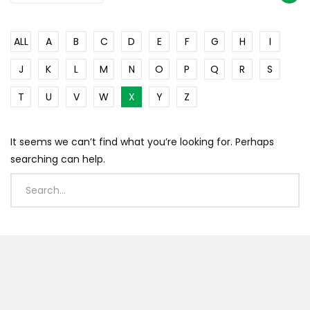
ALL
A
B
C
D
E
F
G
H
I
J
K
L
M
N
O
P
Q
R
S
T
U
V
W
X
Y
Z
It seems we can’t find what you’re looking for. Perhaps
searching can help.