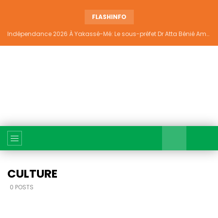
FLASHINFO
Indépendance 2026 À Yakassé-Mé: Le sous-préfet Dr Atta Bénié Amédé appelle à l’unité, à la sécurité et au développement
CULTURE
0 POSTS