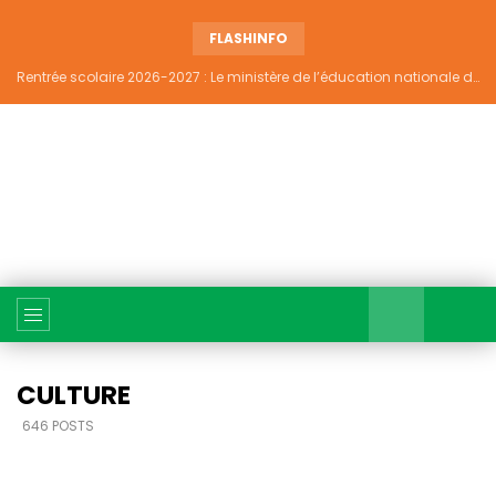
FLASHINFO
Rentrée scolaire 2026-2027 : Le ministère de l’éducation nationale dément tout report et maintient la date du 14 septembre
CULTURE
646 POSTS