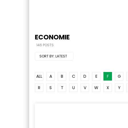
ECONOMIE
146 POSTS
SORT BY:
LATEST
ALL
A
B
C
D
E
F
G
R
S
T
U
V
W
X
Y