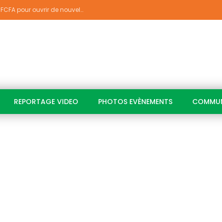
PJGOUV 2026-2030 : 2 869,4 milliards FCFA pour ouvrir de nouvelles perspectives à plus de 5,2 millions de jeunes ivoiriens
REPORTAGE VIDEO
PHOTOS EVÈNEMENTS
COMMUN