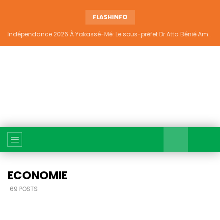
FLASHINFO
Indépendance 2026 À Yakassé-Mé: Le sous-préfet Dr Atta Bénié Amédé appelle à l’unité, à la sécurité et au développement
ECONOMIE
69 POSTS