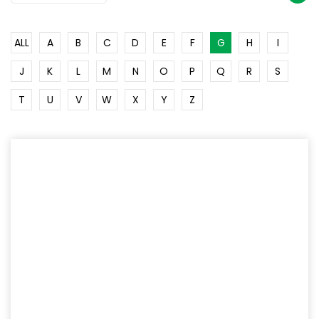
ALL
A
B
C
D
E
F
G
H
I
J
K
L
M
N
O
P
Q
R
S
T
U
V
W
X
Y
Z