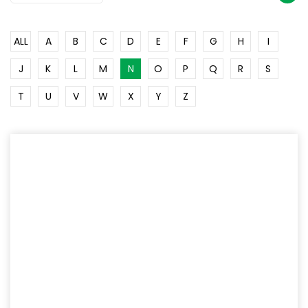
ALL
A
B
C
D
E
F
G
H
I
J
K
L
M
N
O
P
Q
R
S
T
U
V
W
X
Y
Z