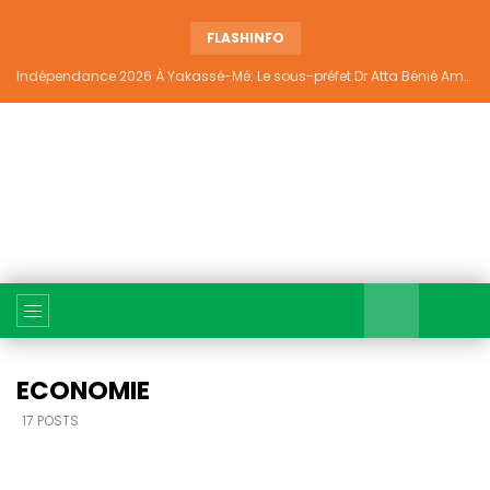
FLASHINFO
Indépendance 2026 À Yakassé-Mé: Le sous-préfet Dr Atta Bénié Amédé appelle à l’unité, à la sécurité et au développement
ECONOMIE
17 POSTS