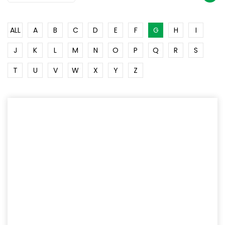
ALL
A
B
C
D
E
F
G
H
I
J
K
L
M
N
O
P
Q
R
S
T
U
V
W
X
Y
Z