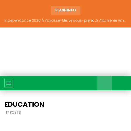
FLASHINFO
Indépendance 2026 À Yakassé-Mé: Le sous-préfet Dr Atta Bénié Amédé appelle à l’unité, à la sécurité et au développement
EDUCATION
17 POSTS