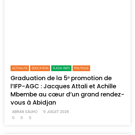
ACTUALITE
EDUCATION
FLASH INFO
POLITIQUE
Graduation de la 5ᵉ promotion de
l’IFP-AGC : Jacques Attali et Achille
Mbembe au cœur d’un grand rendez-
vous à Abidjan
ABRAN SALIHO
5 JUILLET 2026
0
0
0