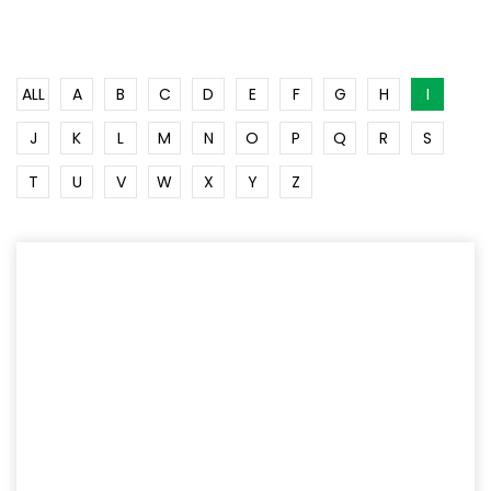
ALL
A
B
C
D
E
F
G
H
I
J
K
L
M
N
O
P
Q
R
S
T
U
V
W
X
Y
Z