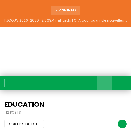
FLASHINFO
PJGOUV 2026-2030 : 2 869,4 milliards FCFA pour ouvrir de nouvelles perspectives à plus de 5,2 millions de jeunes ivoiriens
EDUCATION
12 POSTS
SORT BY:
LATEST