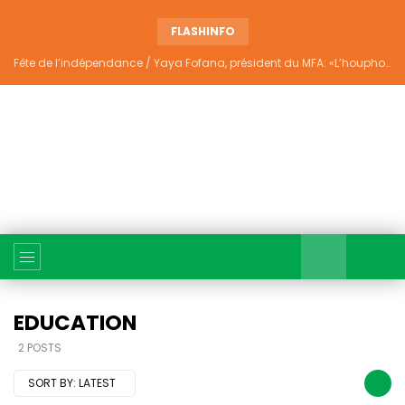
FLASHINFO
Fête de l’indépendance / Yaya Fofana, président du MFA: «L’houphouëtisme véritable ne divise pas»
EDUCATION
2 POSTS
SORT BY:
LATEST