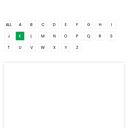
ALL
A
B
C
D
E
F
G
H
I
J
K
L
M
N
O
P
Q
R
S
T
U
V
W
X
Y
Z