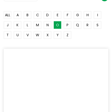
ALL
A
B
C
D
E
F
G
H
I
J
K
L
M
N
O
P
Q
R
S
T
U
V
W
X
Y
Z