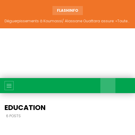
FLASHINFO
Déguerpissements à Koumassi/ Alassane Ouattara assure: «Toutes les responsabilités seront établies et elles donneront lieu aux sanctions prévues par la loi»
EDUCATION
6 POSTS