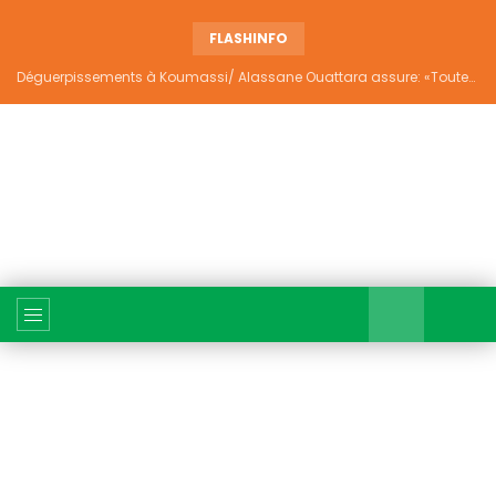
FLASHINFO
Déguerpissements à Koumassi/ Alassane Ouattara assure: «Toutes les responsabilités seront établies et elles donneront lieu aux sanctions prévues par la loi»