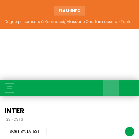
FLASHINFO
Déguerpissements à Koumassi/ Alassane Ouattara assure: «Toutes les responsabilités seront établies et elles donneront lieu aux sanctions prévues par la loi»
INTER
23 POSTS
SORT BY:
LATEST