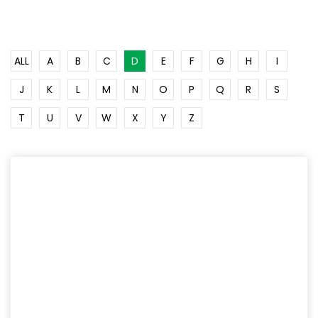
ALL
A
B
C
D
E
F
G
H
I
J
K
L
M
N
O
P
Q
R
S
T
U
V
W
X
Y
Z