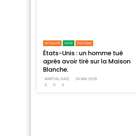
ACTUALITE
INTER
POLITIQUE
États-Unis : un homme tué
après avoir tiré sur la Maison
Blanche.
MARTIAL GALÉ
24 MAI 2026
0
0
0