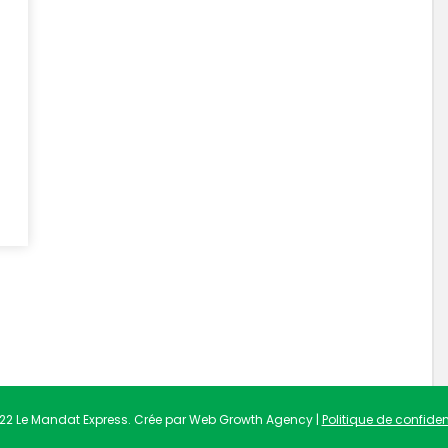
22 Le Mandat Express. Crée par Web Growth Agency |
Politique de confident