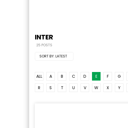
INTER
25 POSTS
SORT BY:
LATEST
ALL
A
B
C
D
E
F
G
R
S
T
U
V
W
X
Y