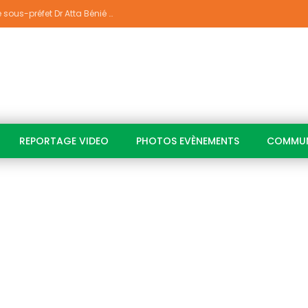
Indépendance 2026 À Yakassé-Mé: Le sous-préfet Dr Atta Bénié Amédé appelle à l’unité, à la sécurité et au développement
REPORTAGE VIDEO
PHOTOS EVÈNEMENTS
COMMUN