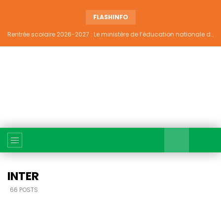
FLASHINFO
Rentrée scolaire 2026-2027 : Le ministère de l’éducation nationale dément tout report et maintient la date du 14 septembre
INTER
66 POSTS