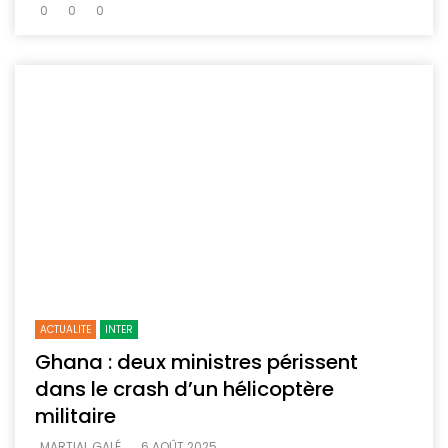
0
0
0
ACTUALITE
INTER
Ghana : deux ministres périssent
dans le crash d’un hélicoptère
militaire
MARTIAL GALÉ
6 AOÛT 2025