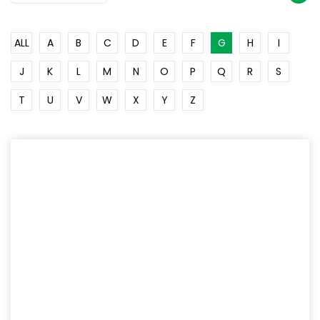
ALL
A
B
C
D
E
F
G
H
I
J
K
L
M
N
O
P
Q
R
S
T
U
V
W
X
Y
Z