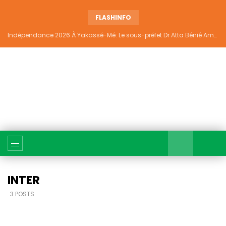
FLASHINFO
Indépendance 2026 À Yakassé-Mé: Le sous-préfet Dr Atta Bénié Amédé appelle à l’unité, à la sécurité et au développement
INTER
3 POSTS