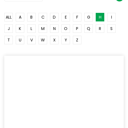
ALL
A
B
C
D
E
F
G
H
I
J
K
L
M
N
O
P
Q
R
S
T
U
V
W
X
Y
Z