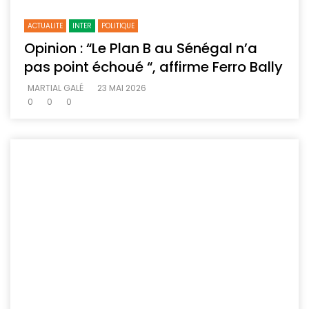
ACTUALITE
INTER
POLITIQUE
Opinion : “Le Plan B au Sénégal n’a
pas point échoué “, affirme Ferro Bally
MARTIAL GALÉ
23 MAI 2026
0
0
0