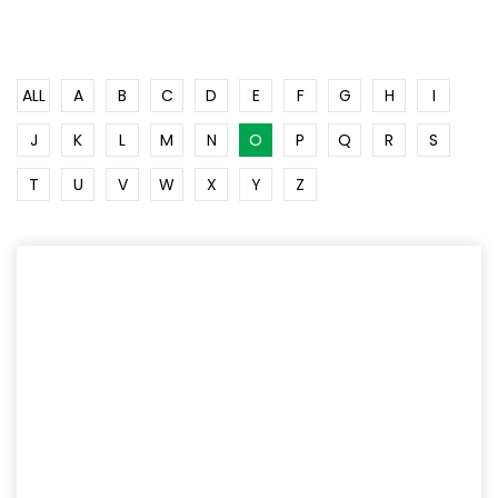
ALL
A
B
C
D
E
F
G
H
I
J
K
L
M
N
O
P
Q
R
S
T
U
V
W
X
Y
Z