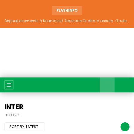
FLASHINFO
Déguerpissements à Koumassi/ Alassane Ouattara assure: «Toutes les responsabilités seront établies et elles donneront lieu aux sanctions prévues par la loi»
INTER
8 POSTS
SORT BY:
LATEST