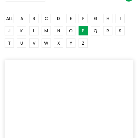
ALL
A
B
C
D
E
F
G
H
I
J
K
L
M
N
O
P
Q
R
S
T
U
V
W
X
Y
Z