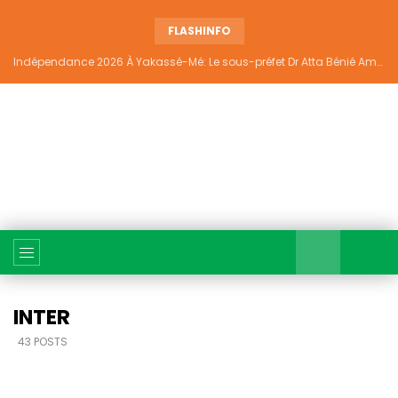
FLASHINFO
Indépendance 2026 À Yakassé-Mé: Le sous-préfet Dr Atta Bénié Amédé appelle à l’unité, à la sécurité et au développement
INTER
43 POSTS