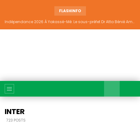
FLASHINFO
Indépendance 2026 À Yakassé-Mé: Le sous-préfet Dr Atta Bénié Amédé appelle à l’unité, à la sécurité et au développement
INTER
723 POSTS