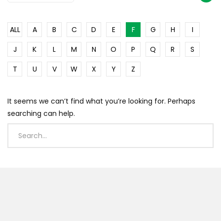
ALL
A
B
C
D
E
F
G
H
I
J
K
L
M
N
O
P
Q
R
S
T
U
V
W
X
Y
Z
It seems we can’t find what you’re looking for. Perhaps
searching can help.