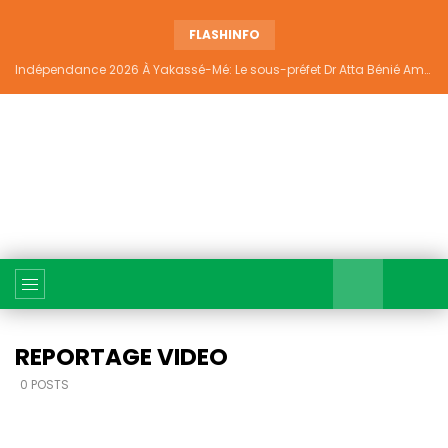
FLASHINFO
Indépendance 2026 À Yakassé-Mé: Le sous-préfet Dr Atta Bénié Amédé appelle à l’unité, à la sécurité et au développement
REPORTAGE VIDEO
0 POSTS