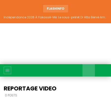
FLASHINFO
Indépendance 2026 À Yakassé-Mé: Le sous-préfet Dr Atta Bénié Amédé appelle à l’unité, à la sécurité et au développement
REPORTAGE VIDEO
0 POSTS