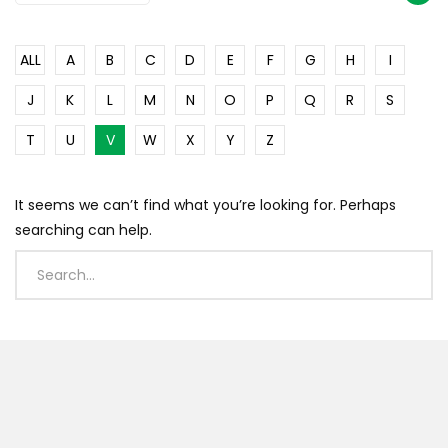
ALL
A
B
C
D
E
F
G
H
I
J
K
L
M
N
O
P
Q
R
S
T
U
V
W
X
Y
Z
It seems we can’t find what you’re looking for. Perhaps
searching can help.