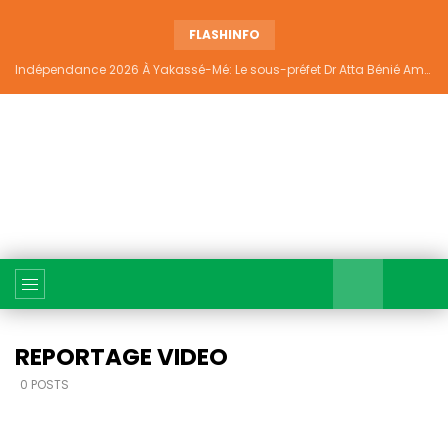
FLASHINFO
Indépendance 2026 À Yakassé-Mé: Le sous-préfet Dr Atta Bénié Amédé appelle à l’unité, à la sécurité et au développement
REPORTAGE VIDEO
0 POSTS