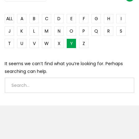
ALL
A
B
C
D
E
F
G
H
I
J
K
L
M
N
O
P
Q
R
S
T
U
V
W
X
Y
Z
It seems we can’t find what you’re looking for. Perhaps
searching can help.