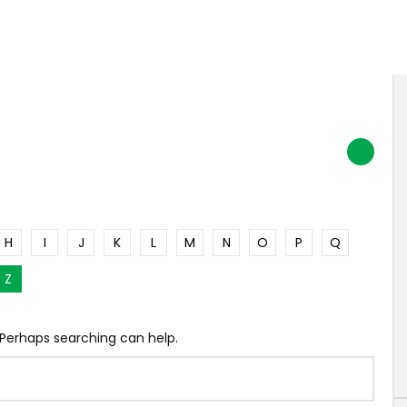
H
I
J
K
L
M
N
O
P
Q
Z
. Perhaps searching can help.