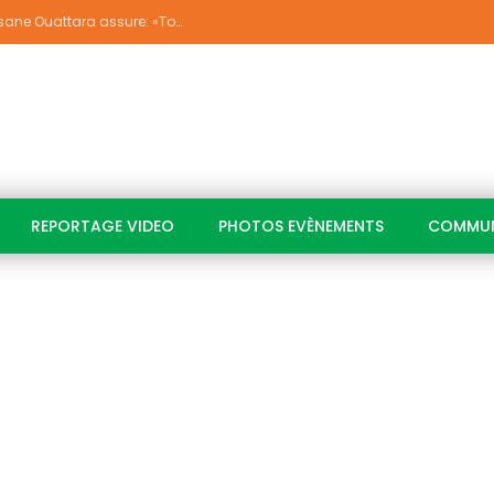
Déguerpissements à Koumassi/ Alassane Ouattara assure: «Toutes les responsabilités seront établies et elles donneront lieu aux sanctions prévues par la loi»
REPORTAGE VIDEO
PHOTOS EVÈNEMENTS
COMMUN