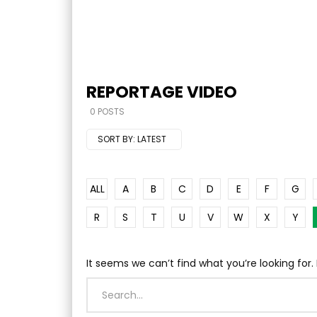
REPORTAGE VIDEO
0 POSTS
SORT BY:
LATEST
ALL
A
B
C
D
E
F
G
R
S
T
U
V
W
X
Y
It seems we can’t find what you’re looking for