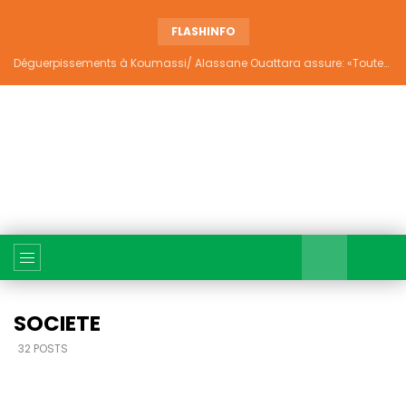
FLASHINFO
Déguerpissements à Koumassi/ Alassane Ouattara assure: «Toutes les responsabilités seront établies et elles donneront lieu aux sanctions prévues par la loi»
SOCIETE
32 POSTS