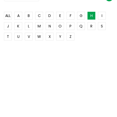
ALL
A
B
C
D
E
F
G
H
I
J
K
L
M
N
O
P
Q
R
S
T
U
V
W
X
Y
Z