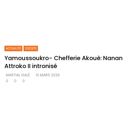
ACTUALITE
SOCIETE
Yamoussoukro- Chefferie Akouè: Nanan
Attroko II intronisé
MARTIAL GALÉ
10 MARS 2026
0
0
0