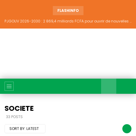
FLASHINFO
PJGOUV 2026-2030 : 2 869,4 milliards FCFA pour ouvrir de nouvelles perspectives à plus de 5,2 millions de jeunes ivoiriens
SOCIETE
33 POSTS
SORT BY:
LATEST