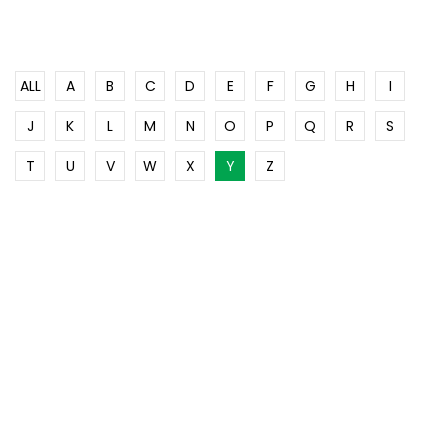
ALL
A
B
C
D
E
F
G
H
I
J
K
L
M
N
O
P
Q
R
S
T
U
V
W
X
Y
Z