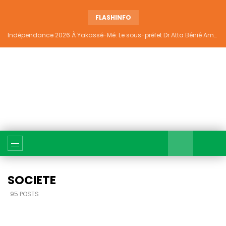
FLASHINFO
Indépendance 2026 À Yakassé-Mé: Le sous-préfet Dr Atta Bénié Amédé appelle à l’unité, à la sécurité et au développement
SOCIETE
95 POSTS