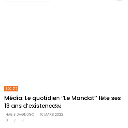
SOCIETE
Média: Le quotidien ‘‘Le Mandat’’ fête ses
13 ans d’existence￼
HABIB DAGNOGO
10 MARS 2022
0
2
0