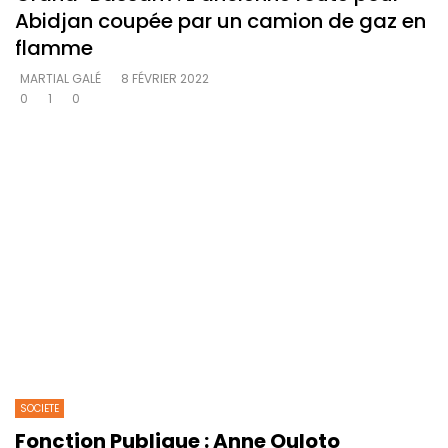
Abidjan coupée par un camion de gaz en
flamme
MARTIAL GALÉ
8 FÉVRIER 2022
0
1
0
SOCIETE
Fonction Publique : Anne Ouloto