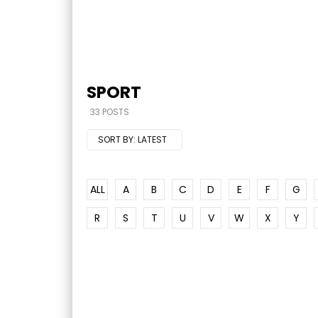
SPORT
33 POSTS
SORT BY:
LATEST
ALL
A
B
C
D
E
F
G
R
S
T
U
V
W
X
Y