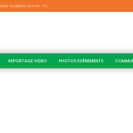
Déguerpissements à Koumassi/ Alassane Ouattara assure: «Toutes les responsabilités seront établies et elles donneront lieu aux sanctions prévues par la loi»
REPORTAGE VIDEO
PHOTOS EVÈNEMENTS
COMMUN