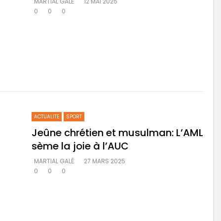
MARTIAL GALÉ
12 MAI 2025
0
0
0
ACTUALITE
SPORT
Jeûne chrétien et musulman: L’AML
sème la joie à l’AUC
MARTIAL GALÉ
27 MARS 2025
0
0
0