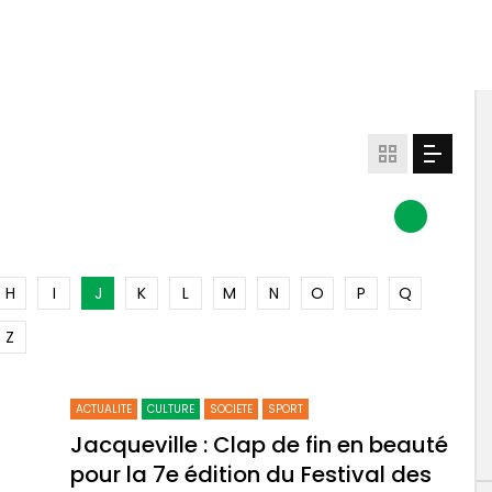
H
I
J
K
L
M
N
O
P
Q
Z
ACTUALITE
CULTURE
SOCIETE
SPORT
Jacqueville : Clap de fin en beauté
pour la 7e édition du Festival des