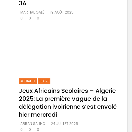
3A
MARTIAL GALÉ
19 AOÛT 2025
0
0
0
ACTUALITE
SPORT
Jeux Africains Scolaires – Algerie
2025: La première vague de la
délégation ivoirienne s’est envolé
hier mercredi
ABRAN SALIHO
24 JUILLET 2025
0
0
0