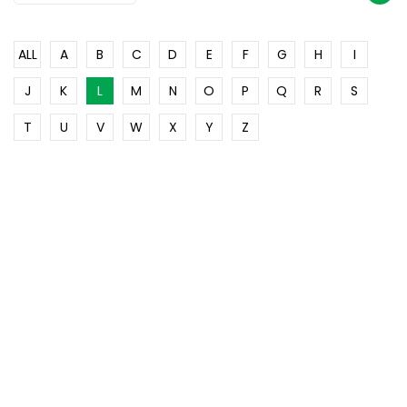
ALL
A
B
C
D
E
F
G
H
I
J
K
L
M
N
O
P
Q
R
S
T
U
V
W
X
Y
Z