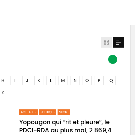
H
I
J
K
L
M
N
O
P
Q
Z
ACTUALITE
POLITIQUE
SPORT
Yopougon qui “rit et pleure”, le
PDCI-RDA au plus mal, 2 869,4