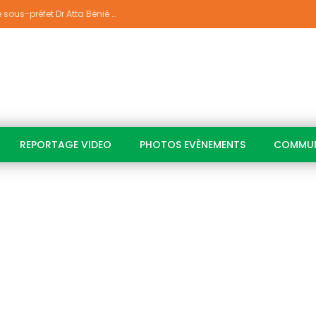
Indépendance 2026 À Yakassé-Mé: Le sous-préfet Dr Atta Bénié Amédé appelle à l’unité, à la sécurité et au développement
REPORTAGE VIDEO
PHOTOS EVÈNEMENTS
COMMUN