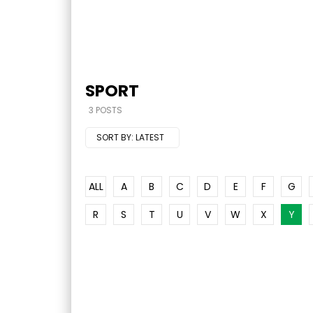
SPORT
3 POSTS
SORT BY:
LATEST
ALL
A
B
C
D
E
F
G
R
S
T
U
V
W
X
Y