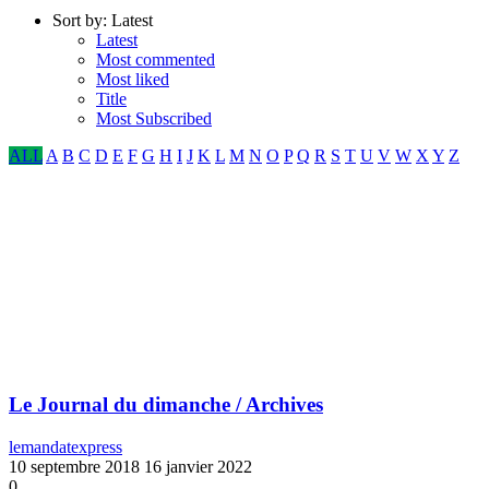
Sort by:
Latest
Latest
Most commented
Most liked
Title
Most Subscribed
ALL
A
B
C
D
E
F
G
H
I
J
K
L
M
N
O
P
Q
R
S
T
U
V
W
X
Y
Z
Le Journal du dimanche / Archives
lemandatexpress
10 septembre 2018
16 janvier 2022
0