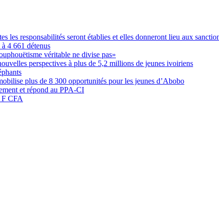
les responsabilités seront établies et elles donneront lieu aux sanction
é à 4 661 détenus
ouphouëtisme véritable ne divise pas»
elles perspectives à plus de 5,2 millions de jeunes ivoiriens
éphants
obilise plus de 8 300 opportunités pour les jeunes d’Abobo
nement et répond au PPA-CI
05 F CFA