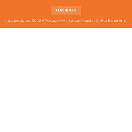
FLASHINFO
Indépendance 2026 À Yakassé-Mé: Le sous-préfet Dr Atta Bénié Amédé appelle à l’unité, à la sécurité et au développement