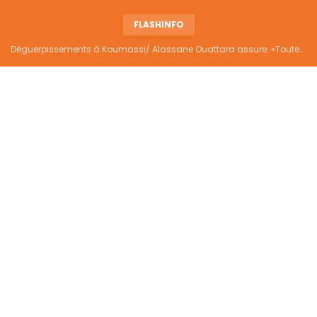
FLASHINFO
Déguerpissements à Koumassi/ Alassane Ouattara assure: «Toutes les responsabilités seront établies et elles donneront lieu aux sanctions prévues par la loi»