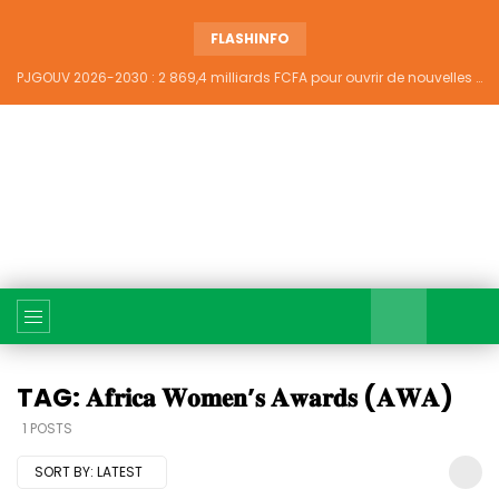
FLASHINFO
PJGOUV 2026-2030 : 2 869,4 milliards FCFA pour ouvrir de nouvelles perspectives à plus de 5,2 millions de jeunes ivoiriens
TAG: 𝐀𝐟𝐫𝐢𝐜𝐚 𝐖𝐨𝐦𝐞𝐧’𝐬 𝐀𝐰𝐚𝐫𝐝𝐬 (𝐀𝐖𝐀)
1 POSTS
SORT BY:
LATEST