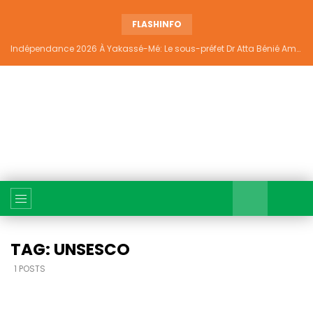
FLASHINFO
Indépendance 2026 À Yakassé-Mé: Le sous-préfet Dr Atta Bénié Amédé appelle à l’unité, à la sécurité et au développement
TAG: UNSESCO
1 POSTS