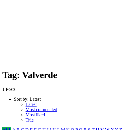
Tag: Valverde
1 Posts
Sort by:
Latest
Latest
Most commented
Most liked
Title
ALL
A
B
C
D
E
F
G
H
I
J
K
L
M
N
O
P
Q
R
S
T
U
V
W
X
Y
Z