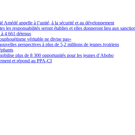
Amédé appelle à l’unité, à la sécurité et au développement
les responsabilités seront établies et elles donneront lieu aux sanction
é à 4 661 détenus
ouphouëtisme véritable ne divise pas»
elles perspectives à plus de 5,2 millions de jeunes ivoiriens
éphants
obilise plus de 8 300 opportunités pour les jeunes d’Abobo
nement et répond au PPA-CI