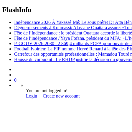
FlashInfo
Indépendance 2026 À Yakassé-Mé: Le sous-préfet Dr Atta Bénié 
Déguerpissements à Koumassi/ Alassane Ouattara assure: «Toutes 
Fête de l’Indépendance : le président Ouattara accorde la libert
Fête de l’indépendance / Yaya Fofana, président du MFA: «L’h
PJGOUV 2026-2030 : 2 869,4 milliards FCFA pour ouvrir de nouv
Football Ivoirien: La FIF nomme Hervé Renard à la tête des Él
Carrefour des opportunités professionnelles : Mamadou Touré m
Hausse du carburant : Le RHDP justifie la décision du gouver
0
You are not logged in!
Login
|
Create new account