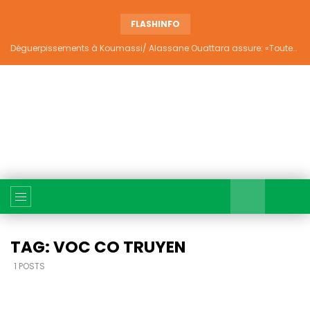
FLASHINFO
Déguerpissements à Koumassi/ Alassane Ouattara assure: «Toutes les responsabilités seront établies et elles donneront lieu aux sanctions prévues par la loi»
TAG: VOC CO TRUYEN
1 POSTS