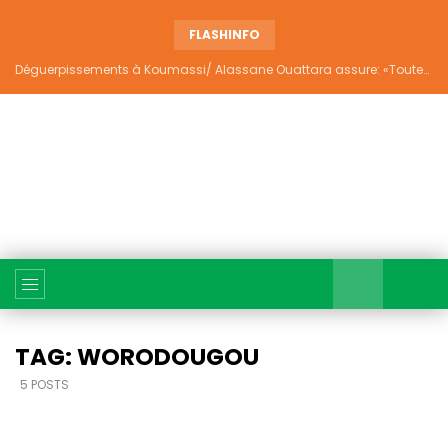
FLASHINFO
Déguerpissements à Koumassi/ Alassane Ouattara assure: «Toutes les responsabilités seront établies et elles donneront lieu aux sanctions prévues par la loi»
TAG: WORODOUGOU
5 POSTS