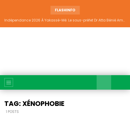
FLASHINFO
Indépendance 2026 À Yakassé-Mé: Le sous-préfet Dr Atta Bénié Amédé appelle à l’unité, à la sécurité et au développement
TAG: XÉNOPHOBIE
1 POSTS