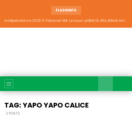
FLASHINFO
Indépendance 2026 À Yakassé-Mé: Le sous-préfet Dr Atta Bénié Amédé appelle à l’unité, à la sécurité et au développement
TAG: YAPO YAPO CALICE
2 POSTS