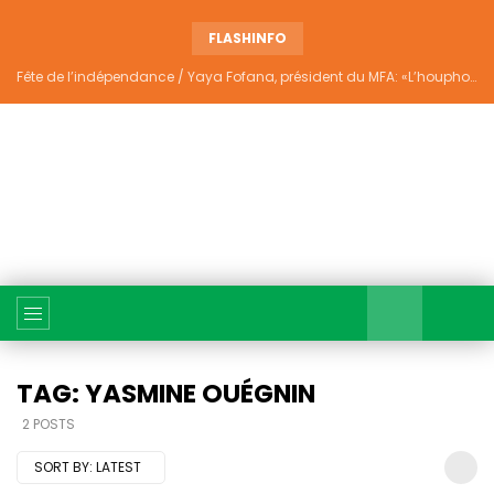
FLASHINFO
Fête de l’indépendance / Yaya Fofana, président du MFA: «L’houphouëtisme véritable ne divise pas»
TAG: YASMINE OUÉGNIN
2 POSTS
SORT BY:
LATEST