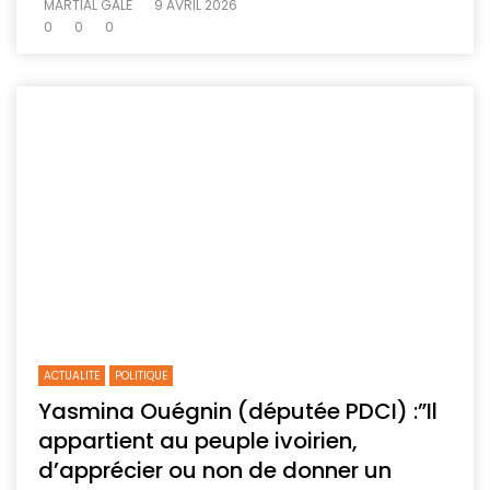
MARTIAL GALÉ
9 AVRIL 2026
0
0
0
ACTUALITE
POLITIQUE
Yasmina Ouégnin (députée PDCI) :”Il
appartient au peuple ivoirien,
d’apprécier ou non de donner un